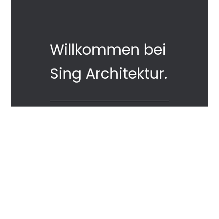
Willkommen bei
Sing Architektur.
Der Generalpaner für
individuelle und
wohlige Wohnräume
und Büros.
Text, der bildlich und emotional
den Leser abholt wo er gerade